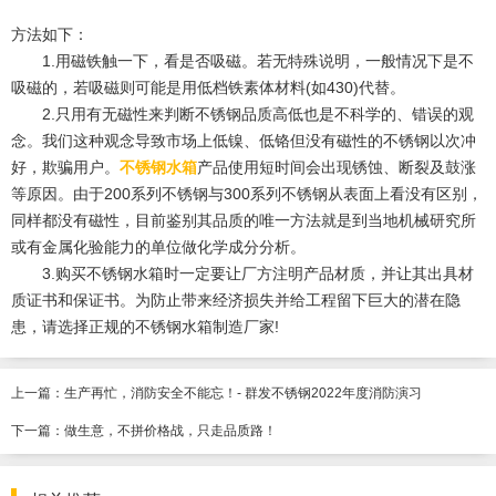
方法如下：
1.用磁铁触一下，看是否吸磁。若无特殊说明，一般情况下是不
吸磁的，若吸磁则可能是用低档铁素体材料(如430)代替。
2.只用有无磁性来判断不锈钢品质高低也是不科学的、错误的观
念。我们这种观念导致市场上低镍、低铬但没有磁性的不锈钢以次冲
好，欺骗用户。
不锈钢水箱
产品使用短时间会出现锈蚀、断裂及鼓涨
等原因。由于200系列不锈钢与300系列不锈钢从表面上看没有区别，
同样都没有磁性，目前鉴别其品质的唯一方法就是到当地机械研究所
或有金属化验能力的单位做化学成分分析。
3.购买不锈钢水箱时一定要让厂方注明产品材质，并让其出具材
质证书和保证书。为防止带来经济损失并给工程留下巨大的潜在隐
患，请选择正规的不锈钢水箱制造厂家!
上一篇：
生产再忙，消防安全不能忘！- 群发不锈钢2022年度消防演习
下一篇：
做生意，不拼价格战，只走品质路！